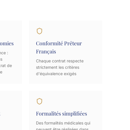
nomies
Conformité Prêteur
Français
nce :
us
Chaque contrat respecte
trat de
strictement les critères
ue
d'équivalence exigés
t
Formalités simplifiées
Des formalités médicales qui
peuvent être réalisées dans