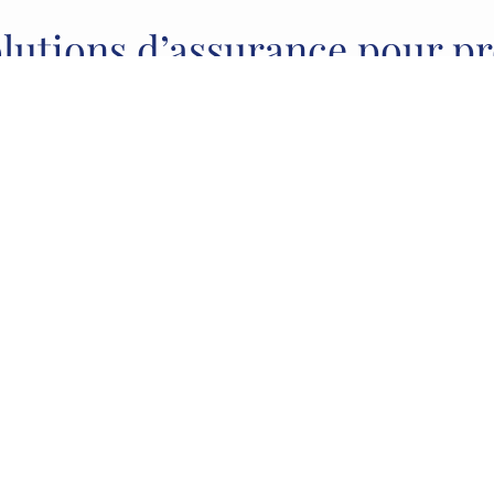
olutions d’assurance pour p
ons des garanties là où les autres échouent. Spécialistes d
 nous transformons les refus des assureurs classiques en s
couverture concrètes et conformes à vos besoins
surance Gros Capitaux
Sportifs professionn
e couverture compétitive
Une souscription spéciali
our les montants de prêt
pour les carrières sportiv
mportants et pour les SCI
professionnelles à risque é