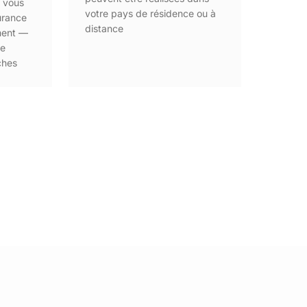
, vous
votre pays de résidence ou à
urance
distance
ment —
de
ches