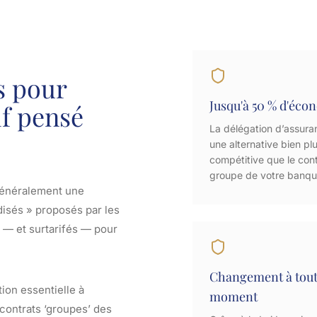
s pour
Jusqu'à 50 % d'éco
if pensé
La délégation d’assura
une alternative bien pl
compétitive que le con
groupe de votre banq
généralement une
disés » proposés par les
 — et surtarifés — pour
Changement à tou
ion essentielle à
moment
 contrats ‘groupes’ des