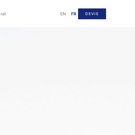
rat
EN
|
FR
DEVIS