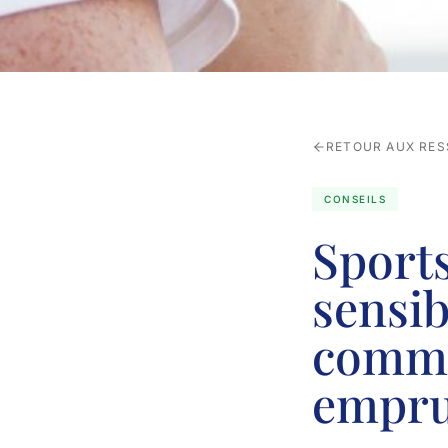
RETOUR AUX RE
CONSEILS
Sports
sensib
comme
empru