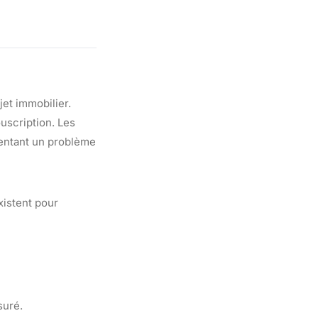
et immobilier.
ouscription. Les
sentant un problème
xistent pour
suré.