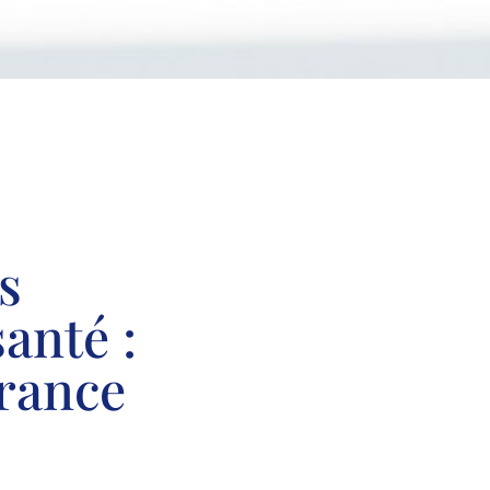
s
anté :
rance