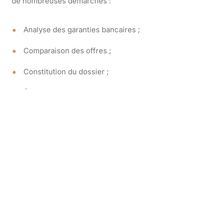
de nombreuses démarches :
Analyse des garanties bancaires ;
Comparaison des offres ;
Constitution du dossier ;
Échanges avec les assureurs ;
Suivi des formalités médicales ;
Transmission des documents à la banque ;
Mise en place du contrat.
Le courtier coordonne l’ensemble de ces étapes et
devient l’interlocuteur unique de l’emprunteur.